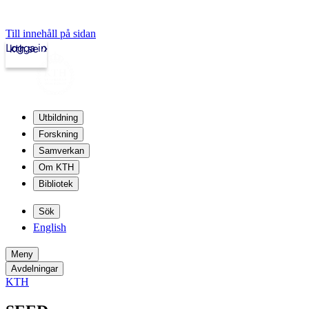
Till innehåll på sidan
Logga in
kth.se
Utbildning
Forskning
Samverkan
Om KTH
Bibliotek
Sök
English
Meny
Avdelningar
KTH