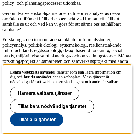
policy- och planeringsprocesser utforskas.
Genom tvärvetenskapliga metoder och teorier analyseras dessa
områden utifrån ett hållbarhetsperspektiv - Hur kan ett hållbart
samhälle se ut och vad kan vi göra för att närma oss ett hållbart
samhälle?
Forsknings- och teoriområdena inkluderar framtidsstudier,
policyanalys, politisk ekologi, systemekologi, resilienstänkande,
miljö- och landsbygdssociologi, designbaserad forskning, social
praxis, miljörättvisa samt planerings- och omställningsteorier. Många
forskningsprojekt är samarbeten och samverkansprojekt med andra
universitet, myndigheter, icke-statliga organisationer och företag.
Denna webbplats använder tjänster som kan lagra information om
Personal på avdelningen för strategiska hållbarhetsstudier
dig och hur du använder denna webbplats. Vissa tjänster är
nödvändiga för att webbplatsen ska fungera och andra är valbara.
Innehållsansvarig:
Hantera valbara tjänster
kommunikation-abe@kth.se
Tillhör
: Institutionen för hållbar utveckling, miljövetenskap och
Tillåt bara nödvändiga tjänster
teknik (SEED)
Senast ändrad
:
2023-12-14
Tillåt alla tjänster
Till sidans topp