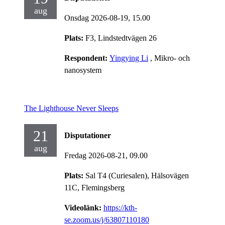
aug
Onsdag 2026-08-19,
15.00
Plats:
F3, Lindstedtvägen 26
Respondent:
Yingying Li
, Mikro- och
nanosystem
The Lighthouse Never Sleeps
21
Disputationer
aug
Fredag 2026-08-21,
09.00
Plats:
Sal T4 (Curiesalen), Hälsovägen
11C, Flemingsberg
Videolänk:
https://kth-
se.zoom.us/j/63807110180