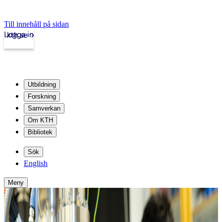
Till innehåll på sidan
Logga in
kth.se
Utbildning
Forskning
Samverkan
Om KTH
Bibliotek
Sök
English
Meny