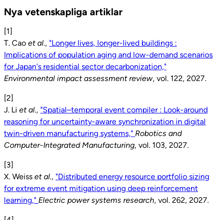
Nya vetenskapliga artiklar
[1]
T. Cao
et al.
,
"Longer lives, longer-lived buildings :
Implications of population aging and low-demand scenarios
for Japan's residential sector decarbonization,"
Environmental impact assessment review
, vol. 122, 2027.
[2]
J. Li
et al.
,
"Spatial–temporal event compiler : Look-around
reasoning for uncertainty-aware synchronization in digital
twin-driven manufacturing systems,"
Robotics and
Computer-Integrated Manufacturing
, vol. 103, 2027.
[3]
X. Weiss
et al.
,
"Distributed energy resource portfolio sizing
for extreme event mitigation using deep reinforcement
learning,"
Electric power systems research
, vol. 262, 2027.
[4]