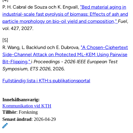
P. H. Cabral de Souza och K. Engvall,
"Bed material aging in
industrial-scale fast pyrolysis of biomass: Effects of ash and
particle morphology on bio-oil yield and composition,"
Fuel
,
vol. 427, 2027.
[5]
R. Wang, L. Backlund och E. Dubrova,
"A Chosen-Ciphertext
Side-Channel Attack on Protected ML-KEM Using Pairwise
Bit-Flipping,"
i
Proceedings - 2026 IEEE European Test
Symposium, ETS 2026
, 2026.
Fullständig lista i KTH:s publikationsportal
Innehållsansvarig:
Kommunikation vid KTH
Tillhör
: Forskning
Senast ändrad
:
2026-04-29