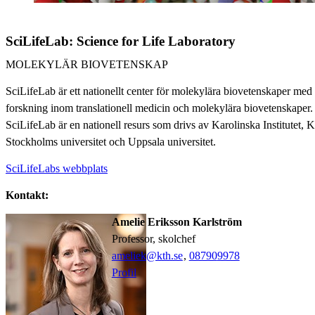
SciLifeLab: Science for Life Laboratory
MOLEKYLÄR BIOVETENSKAP
SciLifeLab är ett nationellt center för molekylära biovetenskaper med
forskning inom translationell medicin och molekylära biovetenskaper.
SciLifeLab är en nationell resurs som drivs av Karolinska Institutet,
Stockholms universitet och Uppsala universitet.
SciLifeLabs webbplats
Kontakt:
Amelie Eriksson Karlström
professor, skolchef
ameliek@kth.se
,
08790
9978
Profil