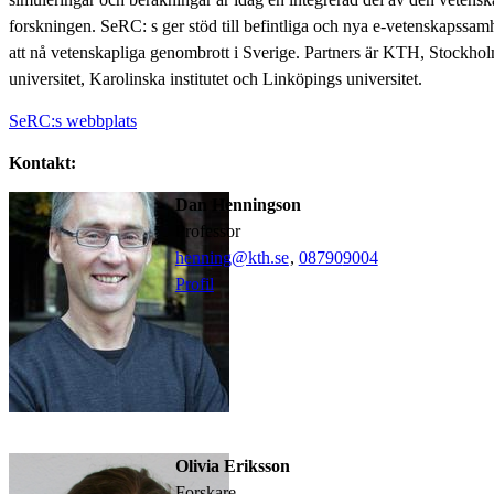
forskningen. SeRC: s ger stöd till befintliga och nya e-vetenskapssamh
att nå vetenskapliga genombrott i Sverige. Partners är KTH, Stockho
universitet, Karolinska institutet och Linköpings universitet.
SeRC:s webbplats
Kontakt:
Dan Henningson
professor
henning@kth.se
,
08790
9004
Profil
Olivia Eriksson
forskare