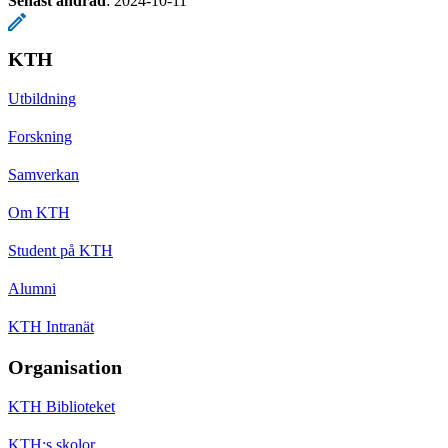
Senast ändrad
:
2024-10-11
KTH
Utbildning
Forskning
Samverkan
Om KTH
Student på KTH
Alumni
KTH Intranät
Organisation
KTH Biblioteket
KTH:s skolor