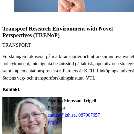
Transport Research Environment with Novel
Perspectives (TRENoP)
TRANSPORT
Forskningen fokuserar på marktransporter och utforskar innovativa te
policykoncept, intelligenta beslutsstöd på taktisk, operativ och strateg
samt implementationsprocesser. Partners är KTH, Linköpings universi
Statens väg- och transportforskningsinstitut, VTI.
Kontakt:
Annika Stensson Trigell
professor
annika@kth.se
,
08790
7657
Profil