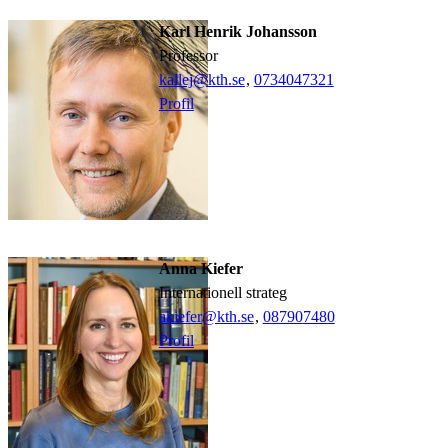
Karl Henrik Johansson
professor
kallej@kth.se
,
0734047321
Profil
Anna Kiefer
internationell strateg
akiefer@kth.se
,
08790
7480
Profil