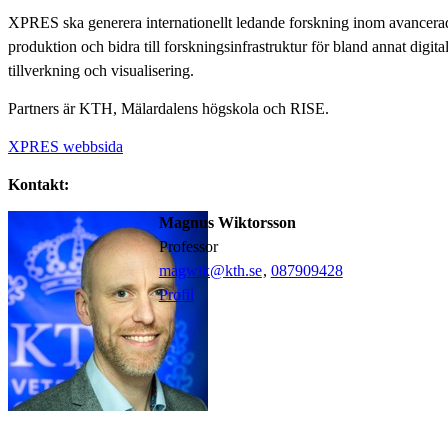
XPRES ska generera internationellt ledande forskning inom avancera
produktion och bidra till forskningsinfrastruktur för bland annat digita
tillverkning och visualisering.
Partners är KTH, Mälardalens högskola och RISE.
XPRES webbsida
Kontakt:
Magnus Wiktorsson
professor
magwik@kth.se
,
08790
9428
Profil