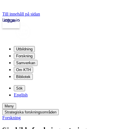
Till innehåll på sidan
Logga in
kth.se
Utbildning
Forskning
Samverkan
Om KTH
Bibliotek
Sök
English
Meny
Strategiska forskningsområden
Forskning