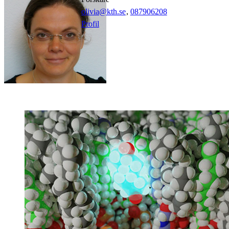
olivia@kth.se
,
08790
6208
Profil