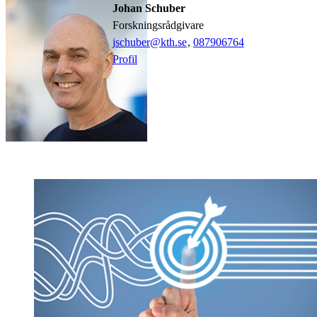
Johan Schuber
forskningsrådgivare
jschuber@kth.se
,
08790
6764
Profil