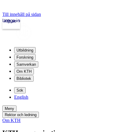
Till innehåll på sidan
Logga in
kth.se
Utbildning
Forskning
Samverkan
Om KTH
Bibliotek
Sök
English
Meny
Rektor och ledning
Om KTH