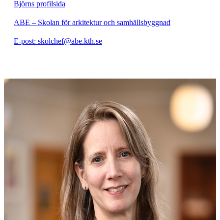
Björns profilsida
ABE – Skolan för arkitektur och samhällsbyggnad
E-post: skolchef@abe.kth.se