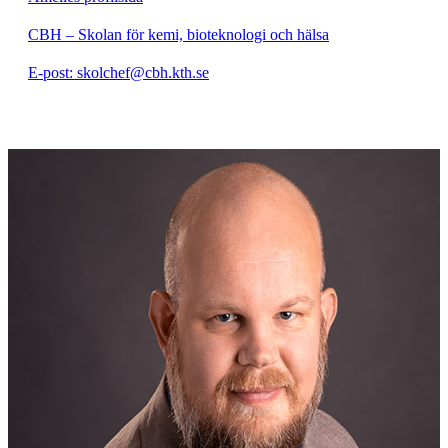
CBH – Skolan för kemi, bioteknologi och hälsa
E-post: skolchef@cbh.kth.se