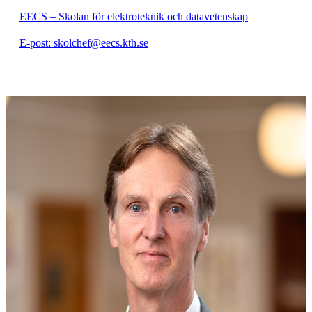
EECS – Skolan för elektroteknik och datavetenskap
E-post: skolchef@eecs.kth.se