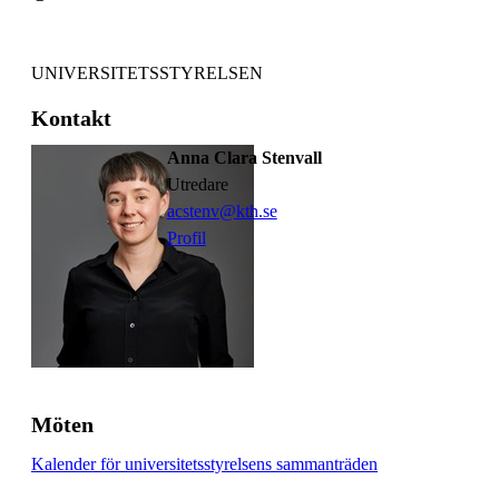
UNIVERSITETSSTYRELSEN
Kontakt
Anna Clara Stenvall
utredare
acstenv@kth.se
Profil
Möten
Kalender för universitetsstyrelsens sammanträden