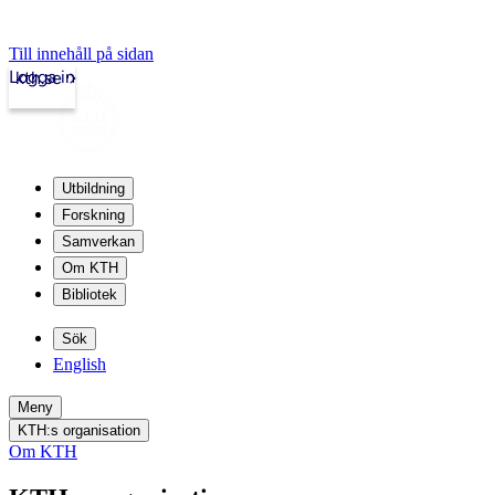
Till innehåll på sidan
Logga in
kth.se
Utbildning
Forskning
Samverkan
Om KTH
Bibliotek
Sök
English
Meny
KTH:s organisation
Om KTH