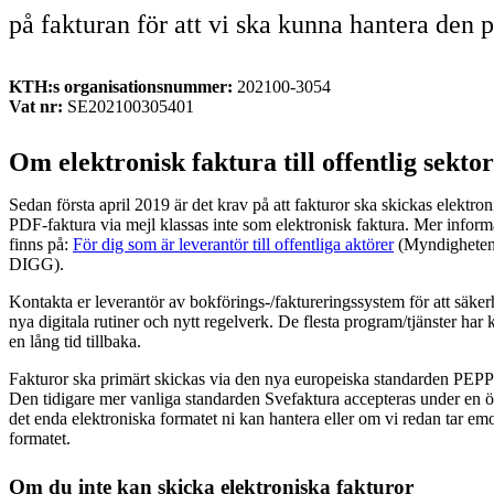
på fakturan för att vi ska kunna hantera den p
KTH:s organisationsnummer:
202100-3054
Vat nr:
SE202100305401
Om elektronisk faktura till offentlig sektor
Sedan första april 2019 är det krav på att fakturor ska skickas elektronis
PDF-faktura via mejl klassas inte som elektronisk faktura. Mer inform
finns på:
För dig som är leverantör till offentliga aktörer
(Myndigheten f
DIGG).
Kontakta er leverantör av bokförings-/faktureringssystem för att säkerh
nya digitala rutiner och nytt regelverk. De flesta program/tjänster har
en lång tid tillbaka.
Fakturor ska primärt skickas via den nya europeiska standarden PEP
Den tidigare mer vanliga standarden Svefaktura accepteras under en 
det enda elektroniska formatet ni kan hantera eller om vi redan tar emot
formatet.
Om du inte kan skicka elektroniska fakturor