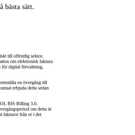
å bästa sätt.
kt till offentlig sektor.
ation om elektronisk faktura
ör digital förvaltning,
etsställa en övergång till
 kunnat erbjuda detta sedan
POL BIS Billing 3.0.
övergångsperiod om detta är
 fakturor från er i det