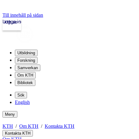
Till innehåll på sidan
Logga in
kth.se
Utbildning
Forskning
Samverkan
Om KTH
Bibliotek
Sök
English
Meny
KTH
Om KTH
Kontakta KTH
Kontakta KTH