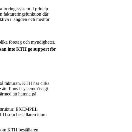
ktureringssystem. I princip
en faktureringsfunktion där
fektiva i längden och medför
olika företag och myndigheter.
 kan inte KTH ge support för
s på fakturan. KTH har cirka
återfinns i system­mässigt
 därmed att hamna på
de struktur: EXEMPEL
D som beställaren inom
 inom KTH beställaren