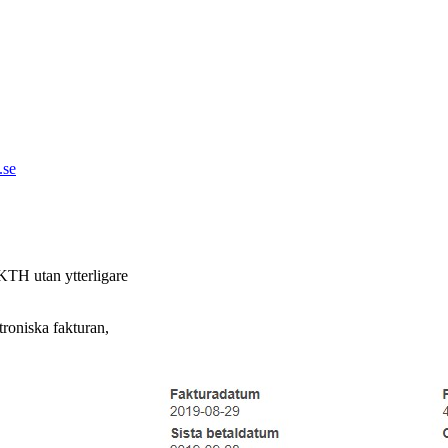
.se
KTH utan ytterligare
troniska fakturan,