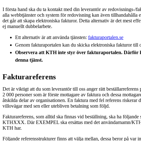
I första hand ska du ta kontakt med din leverantör av redovisnings-/fa
alla webbtjänster och system för redovisning kan även tillhandahålla 
det går att skapa elektroniska fakturor. Detta alternativ är det mest ef
ej manuellt dubbelarbete.
Ett alternativ är att använda tjänsten:
fakturaportalen.se
Genom fakturaportalen kan du skicka elektroniska fakturor till 
Observera att KTH inte styr över fakturaportalen. Därför
denna tjänst.
Fakturareferens
Det är viktigt att du som leverantör till oss anger rätt beställarreferen
2 000 personer som är förste mottagare av faktura och dessa mottagare 
åtskilda delar av organisationen. En faktura med fel referens riskerar
villovägar med sen eller utebliven betalning som följd.
Fakturareferens, som alltid ska finnas vid beställning, ska ha följan
KTHXXX. Där EXEMPEL ska ersättas med det användarnamn/KTHI
KTH har.
Följande referensstrukturer finns att välja mellan, dessa beror på var