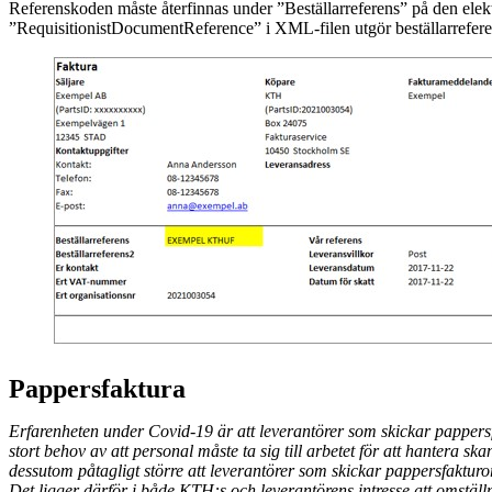
Referenskoden måste återfinnas under ”Beställarreferens” på den elek
”RequisitionistDocumentReference” i XML-filen utgör beställarrefere
Pappersfaktura
Erfarenheten under Covid-19 är att leverantörer som skickar pappers
stort behov av att personal måste ta sig till arbetet för att hantera sk
dessutom påtagligt större att leverantörer som skickar pappersfakturor
Det ligger därför i både KTH:s och leverantörens intresse att omställni