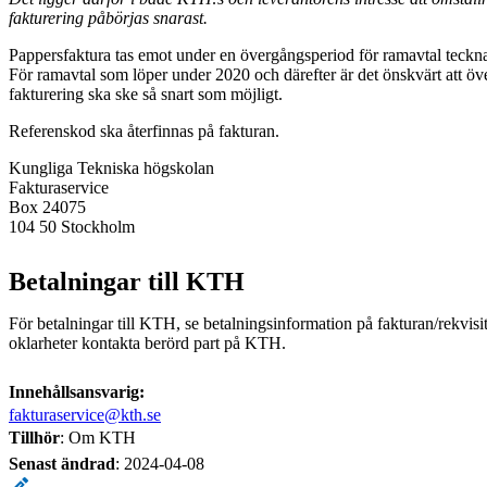
fakturering påbörjas snarast.
Pappersfaktura tas emot under en övergångsperiod för ramavtal tecknad
För ramavtal som löper under 2020 och därefter är det önskvärt att öve
fakturering ska ske så snart som möjligt.
Referenskod ska återfinnas på fakturan.
Kungliga Tekniska högskolan
Fakturaservice
Box 24075
104 50 Stockholm
Betalningar till KTH
För betalningar till KTH, se betalningsinformation på fakturan/rekvisi
oklarheter kontakta berörd part på KTH.
Innehållsansvarig:
fakturaservice@kth.se
Tillhör
: Om KTH
Senast ändrad
:
2024-04-08