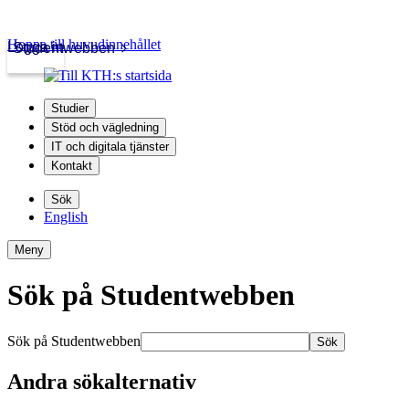
Hoppa till huvudinnehållet
Logga in
Studentwebben
Studier
Stöd och vägledning
IT och digitala tjänster
Kontakt
Sök
English
Meny
Sök på Studentwebben
Sök på Studentwebben
Sök
Andra sökalternativ