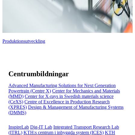
Produktionsutveckling
Centrumbildningar
Advanced Manufacturing Solutions for Next Generation
Powertrain (Centre X)
Center for Mechanics and Materials
(MMD)
Center for X-rays in Swedish materials science
(CeXS)
Centre of Excellence in Production Research
(XPRES)
Design & Management of Manufacturing Systems
(DMMS)
InspireLab
Dig-IT Lab
Integrated Transport Research Lab
(ITRL)
KTH:s centrum i inbyggda system (ICES)
KTH