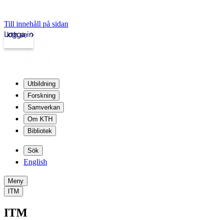
Till innehåll på sidan
Logga in
kth.se
Utbildning
Forskning
Samverkan
Om KTH
Bibliotek
Sök
English
Meny
ITM
ITM