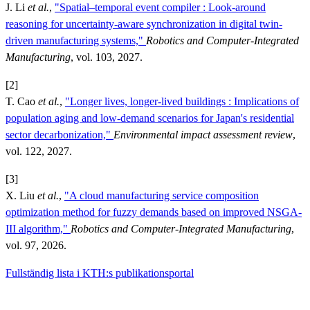
J. Li
et al.
,
"Spatial–temporal event compiler : Look-around
reasoning for uncertainty-aware synchronization in digital twin-
driven manufacturing systems,"
Robotics and Computer-Integrated
Manufacturing
, vol. 103, 2027.
[2]
T. Cao
et al.
,
"Longer lives, longer-lived buildings : Implications of
population aging and low-demand scenarios for Japan's residential
sector decarbonization,"
Environmental impact assessment review
,
vol. 122, 2027.
[3]
X. Liu
et al.
,
"A cloud manufacturing service composition
optimization method for fuzzy demands based on improved NSGA-
III algorithm,"
Robotics and Computer-Integrated Manufacturing
,
vol. 97, 2026.
Fullständig lista i KTH:s publikationsportal