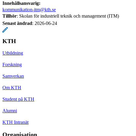
Innehållsansvarig:
kommunikation-itm@kth.se
Tillhör
: Skolan för industriell teknik och management (ITM)
Senast ändrad
:
2026-06-24
KTH
Utbildning
Forskning
Samverkan
Om KTH
Student på KTH
Alumni
KTH Intranät
Organisation