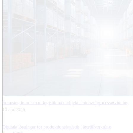
Framsteg inom smart logistik med objektcentrerad processutvinning
10 apr 2026
Digitala lösningar för produktionslogistik i återtillverkning