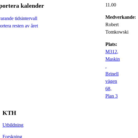
portera kalender
11.00
Medverkande:
rande tidsintervall
Robert
rtera resten av året
Tomkowski
Plats:
M312,
Maskin
,
Brinell
vägen
68,
Plan 3
KTH
Utbildning
Forskning