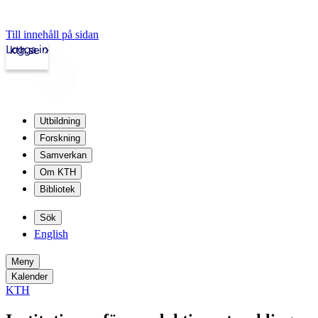
Till innehåll på sidan
Logga in
kth.se
Utbildning
Forskning
Samverkan
Om KTH
Bibliotek
Sök
English
Meny
Kalender
KTH