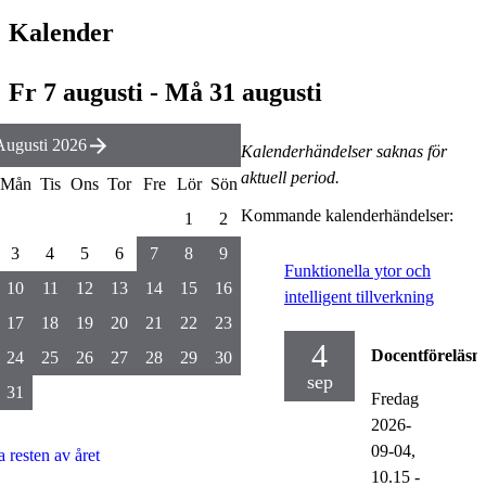
Kalender
Fr 7 augusti - Må 31 augusti
Augusti 2026
Kalenderhändelser saknas för
aktuell period.
Mån
Tis
Ons
Tor
Fre
Lör
Sön
Kommande kalenderhändelser:
1
2
3
4
5
6
7
8
9
Funktionella ytor och
10
11
12
13
14
15
16
intelligent tillverkning
17
18
19
20
21
22
23
4
Docentföreläsn
24
25
26
27
28
29
30
sep
31
Fredag
2026-
09-04,
a resten av året
10.15
-