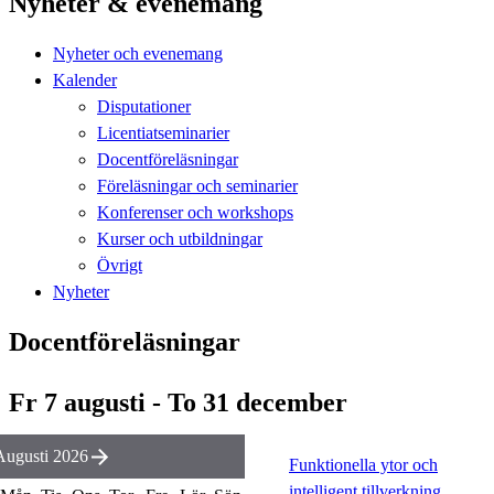
Nyheter & evenemang
Nyheter och evenemang
Kalender
Disputationer
Licentiatseminarier
Docentföreläsningar
Föreläsningar och seminarier
Konferenser och workshops
Kurser och utbildningar
Övrigt
Nyheter
Docentföreläsningar
Fr 7 augusti - To 31 december
Augusti 2026
Funktionella ytor och
intelligent tillverkning