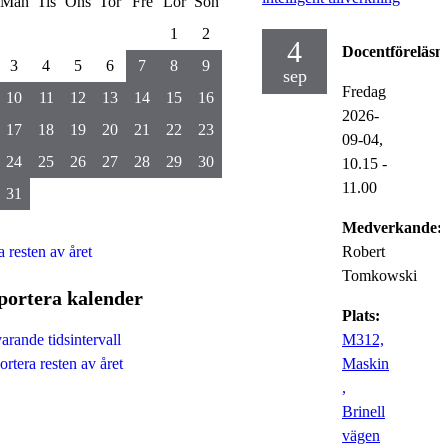
Mån
Tis
Ons
Tor
Fre
Lör
Sön
1
2
4
Docentföreläsn
3
4
5
6
7
8
9
sep
Fredag
10
11
12
13
14
15
16
2026-
17
18
19
20
21
22
23
09-04,
24
25
26
27
28
29
30
10.15
-
11.00
31
Medverkande:
a resten av året
Robert
Tomkowski
portera kalender
Plats:
M312,
rande tidsintervall
Maskin
rtera resten av året
,
Brinell
vägen