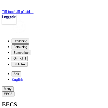
Till innehåll på sidan
Logga in
kth.se
Utbildning
Forskning
Samverkan
Om KTH
Bibliotek
Sök
English
Meny
EECS
EECS