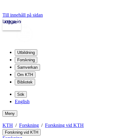
Till innehåll på sidan
Logga in
kth.se
Utbildning
Forskning
Samverkan
Om KTH
Bibliotek
Sök
English
Meny
KTH
Forskning
Forskning vid KTH
Forskning vid KTH