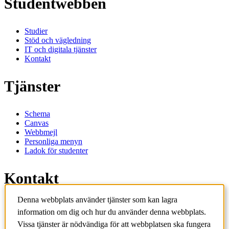
Studentwebben
Studier
Stöd och vägledning
IT och digitala tjänster
Kontakt
Tjänster
Schema
Canvas
Webbmejl
Personliga menyn
Ladok för studenter
Kontakt
Denna webbplats använder tjänster som kan lagra
Kontakta utbildningsprogram
information om dig och hur du använder denna webbplats.
Kontakta kurs
IT-support
Vissa tjänster är nödvändiga för att webbplatsen ska fungera