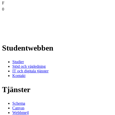
F
0
Studentwebben
Studier
Stöd och vägledning
IT och digitala tjänster
Kontakt
Tjänster
Schema
Canvas
Webbmejl