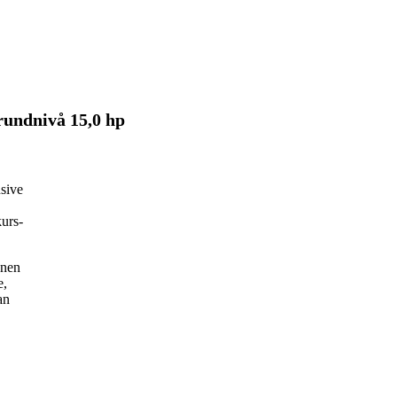
undnivå 15,0 hp
usive
kurs-
onen
e,
an