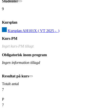
Studenter
9
Kursplan
Kursplan AH101X ( VT 2025 -  )
Kurs-PM
Inget kurs-PM tillagt
Obligatorisk inom program
Ingen information tillagd
Resultat på kurs
Totalt antal
7
P
7