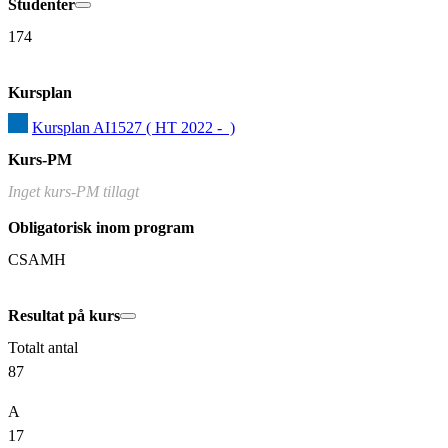
Studenter
174
Kursplan
Kursplan AI1527 ( HT 2022 -  )
Kurs-PM
Inget kurs-PM tillagt
Obligatorisk inom program
CSAMH
Resultat på kurs
Totalt antal
87
A
17