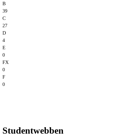
B
39
C
27
D
4
E
0
FX
0
F
0
Studentwebben