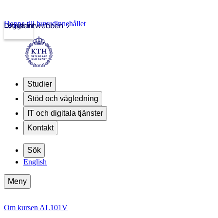
Hoppa till huvudinnehållet
Logga in
Studentwebben
Studier
Stöd och vägledning
IT och digitala tjänster
Kontakt
Sök
English
Meny
Om kursen AL101V