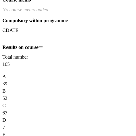
No course memo added
Compulsory within programme
CDATE
Results on course
Total number
165
A
39
B
52
C
67
D
7
E