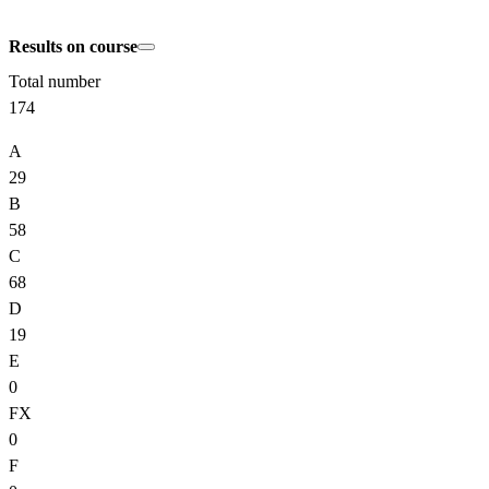
Results on course
Total number
174
A
29
B
58
C
68
D
19
E
0
FX
0
F