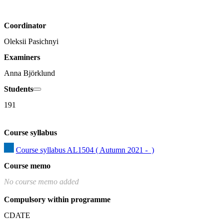
Coordinator
Oleksii Pasichnyi
Examiners
Anna Björklund
Students
191
Course syllabus
Course syllabus AL1504 ( Autumn 2021 -  )
Course memo
No course memo added
Compulsory within programme
CDATE