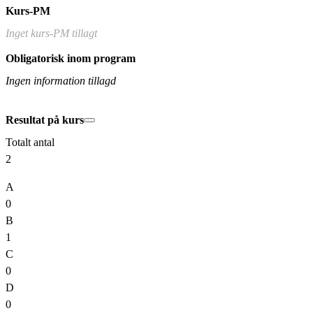
Kurs-PM
Inget kurs-PM tillagt
Obligatorisk inom program
Ingen information tillagd
Resultat på kurs
Totalt antal
2
A
0
B
1
C
0
D
0