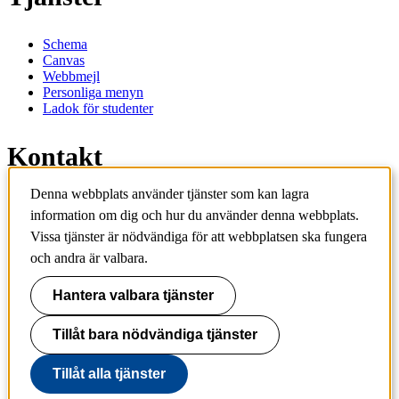
Schema
Canvas
Webbmejl
Personliga menyn
Ladok för studenter
Kontakt
Denna webbplats använder tjänster som kan lagra
Kontakta utbildningsprogram
information om dig och hur du använder denna webbplats.
Kontakta kurs
Vissa tjänster är nödvändiga för att webbplatsen ska fungera
IT-support
KTH Entré
och andra är valbara.
KTH Biblioteket
Hantera valbara tjänster
KTH
100 44 Stockholm
+46 8 790 60 00
Tillåt bara nödvändiga tjänster
info@kth.se
Tillåt alla tjänster
📷 @KTHstudent på Instagram