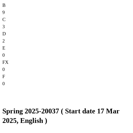
B
9
C
3
D
2
E
0
FX
0
F
0
Spring 2025-20037 ( Start date 17 Mar
2025, English )