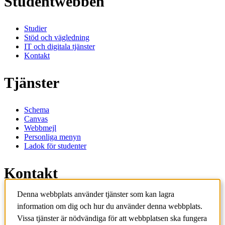
Studentwebben
Studier
Stöd och vägledning
IT och digitala tjänster
Kontakt
Tjänster
Schema
Canvas
Webbmejl
Personliga menyn
Ladok för studenter
Kontakt
Denna webbplats använder tjänster som kan lagra
Kontakta utbildningsprogram
information om dig och hur du använder denna webbplats.
Kontakta kurs
IT-support
Vissa tjänster är nödvändiga för att webbplatsen ska fungera