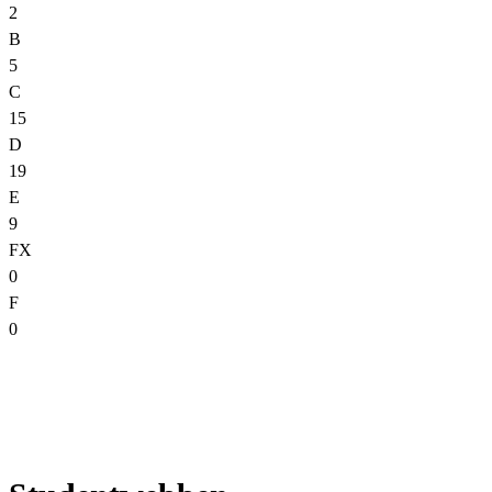
2
B
5
C
15
D
19
E
9
FX
0
F
0