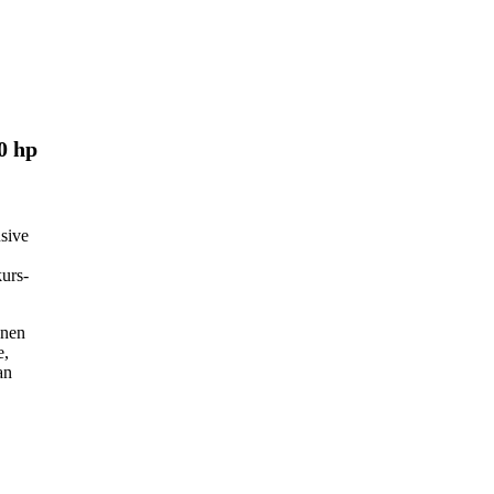
0 hp
usive
kurs-
onen
e,
an