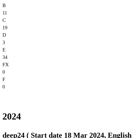
B
11
C
19
D
3
E
34
FX
0
F
0
2024
deep24 ( Start date 18 Mar 2024, English