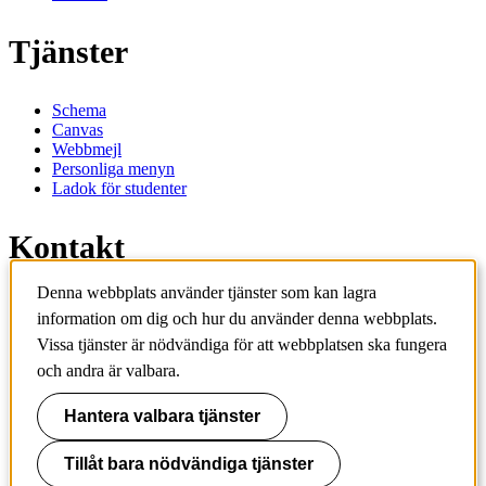
Tjänster
Schema
Canvas
Webbmejl
Personliga menyn
Ladok för studenter
Kontakt
Denna webbplats använder tjänster som kan lagra
Kontakta utbildningsprogram
information om dig och hur du använder denna webbplats.
Kontakta kurs
IT-support
Vissa tjänster är nödvändiga för att webbplatsen ska fungera
KTH Entré
och andra är valbara.
KTH Biblioteket
Hantera valbara tjänster
KTH
100 44 Stockholm
+46 8 790 60 00
Tillåt bara nödvändiga tjänster
info@kth.se