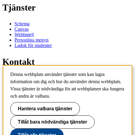
Tjänster
Schema
Canvas
Webbmejl
Personliga menyn
Ladok för studenter
Kontakt
Denna webbplats använder tjänster som kan lagra
Kontakta utbildningsprogram
information om dig och hur du använder denna webbplats.
Kontakta kurs
IT-support
Vissa tjänster är nödvändiga för att webbplatsen ska fungera
KTH Entré
och andra är valbara.
KTH Biblioteket
Hantera valbara tjänster
KTH
100 44 Stockholm
+46 8 790 60 00
Tillåt bara nödvändiga tjänster
info@kth.se