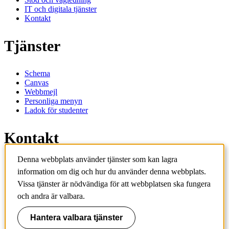
IT och digitala tjänster
Kontakt
Tjänster
Schema
Canvas
Webbmejl
Personliga menyn
Ladok för studenter
Kontakt
Denna webbplats använder tjänster som kan lagra
Kontakta utbildningsprogram
information om dig och hur du använder denna webbplats.
Kontakta kurs
IT-support
Vissa tjänster är nödvändiga för att webbplatsen ska fungera
KTH Entré
och andra är valbara.
KTH Biblioteket
Hantera valbara tjänster
KTH
100 44 Stockholm