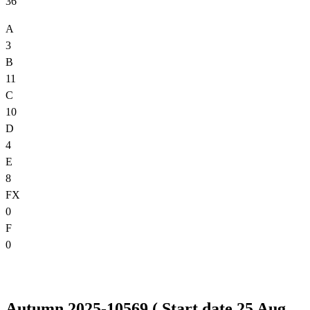
36
A
3
B
11
C
10
D
4
E
8
FX
0
F
0
Autumn 2025-10569 ( Start date 25 Aug