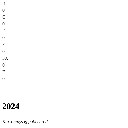
B
0
C
0
D
0
E
0
FX
0
F
0
2024
Kursanalys ej publicerad