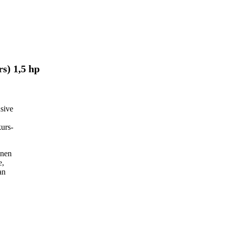
s) 1,5 hp
usive
kurs-
onen
e,
an