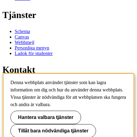
Tjänster
Schema
Canvas
Webbmejl
Personliga menyn
Ladok för studenter
Kontakt
Denna webbplats använder tjänster som kan lagra
Kontakta utbildningsprogram
information om dig och hur du använder denna webbplats.
Kontakta kurs
Vissa tjänster är nödvändiga för att webbplatsen ska fungera
IT-support
KTH Entré
och andra är valbara.
KTH Biblioteket
Hantera valbara tjänster
KTH
100 44 Stockholm
+46 8 790 60 00
Tillåt bara nödvändiga tjänster
info@kth.se