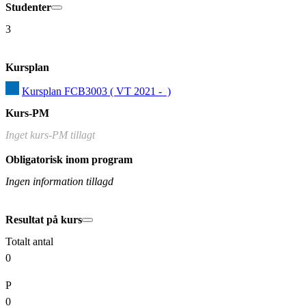
Studenter
3
Kursplan
Kursplan FCB3003 ( VT 2021 -  )
Kurs-PM
Inget kurs-PM tillagt
Obligatorisk inom program
Ingen information tillagd
Resultat på kurs
Totalt antal
0
P
0