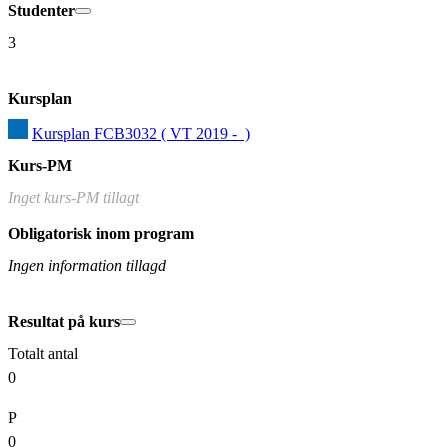
Studenter
3
Kursplan
Kursplan FCB3032 ( VT 2019 -  )
Kurs-PM
Inget kurs-PM tillagt
Obligatorisk inom program
Ingen information tillagd
Resultat på kurs
Totalt antal
0
P
0