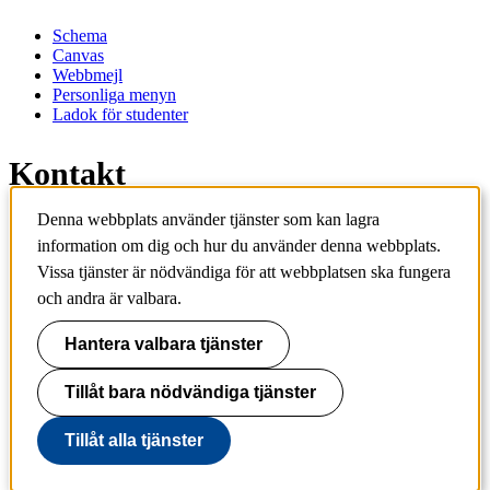
Schema
Canvas
Webbmejl
Personliga menyn
Ladok för studenter
Kontakt
Denna webbplats använder tjänster som kan lagra
Kontakta utbildningsprogram
information om dig och hur du använder denna webbplats.
Kontakta kurs
IT-support
Vissa tjänster är nödvändiga för att webbplatsen ska fungera
KTH Entré
och andra är valbara.
KTH Biblioteket
Hantera valbara tjänster
KTH
100 44 Stockholm
+46 8 790 60 00
Tillåt bara nödvändiga tjänster
info@kth.se
Tillåt alla tjänster
📷 @KTHstudent på Instagram