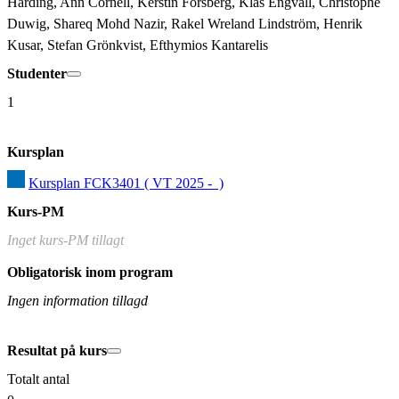
Harding, Ann Cornell, Kerstin Forsberg, Klas Engvall, Christophe 
Duwig, Shareq Mohd Nazir, Rakel Wreland Lindström, Henrik 
Kusar, Stefan Grönkvist, Efthymios Kantarelis
Studenter
1
Kursplan
Kursplan FCK3401 ( VT 2025 -  )
Kurs-PM
Inget kurs-PM tillagt
Obligatorisk inom program
Ingen information tillagd
Resultat på kurs
Totalt antal