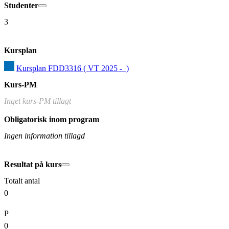
Studenter
3
Kursplan
Kursplan FDD3316 ( VT 2025 -  )
Kurs-PM
Inget kurs-PM tillagt
Obligatorisk inom program
Ingen information tillagd
Resultat på kurs
Totalt antal
0
P
0