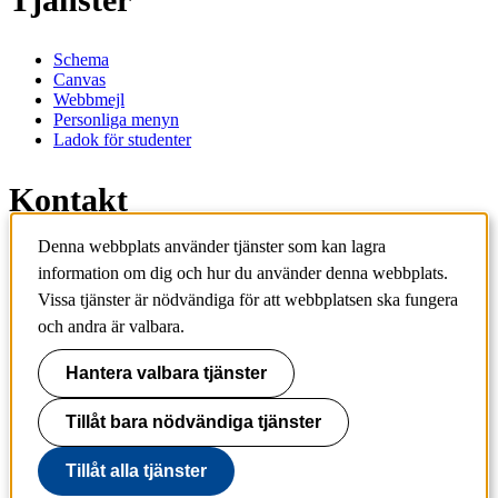
Schema
Canvas
Webbmejl
Personliga menyn
Ladok för studenter
Kontakt
Denna webbplats använder tjänster som kan lagra
Kontakta utbildningsprogram
information om dig och hur du använder denna webbplats.
Kontakta kurs
Vissa tjänster är nödvändiga för att webbplatsen ska fungera
IT-support
KTH Entré
och andra är valbara.
KTH Biblioteket
Hantera valbara tjänster
KTH
100 44 Stockholm
+46 8 790 60 00
Tillåt bara nödvändiga tjänster
info@kth.se
Tillåt alla tjänster