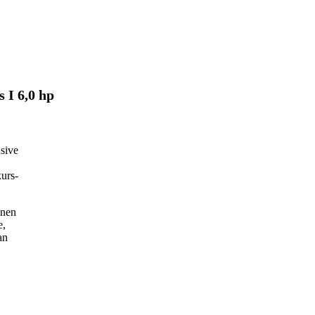
 I 6,0 hp
usive
kurs-
onen
e,
an