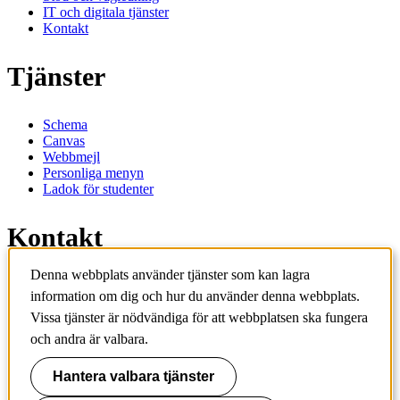
IT och digitala tjänster
Kontakt
Tjänster
Schema
Canvas
Webbmejl
Personliga menyn
Ladok för studenter
Kontakt
Denna webbplats använder tjänster som kan lagra
Kontakta utbildningsprogram
information om dig och hur du använder denna webbplats.
Kontakta kurs
IT-support
Vissa tjänster är nödvändiga för att webbplatsen ska fungera
KTH Entré
och andra är valbara.
KTH Biblioteket
Hantera valbara tjänster
KTH
100 44 Stockholm