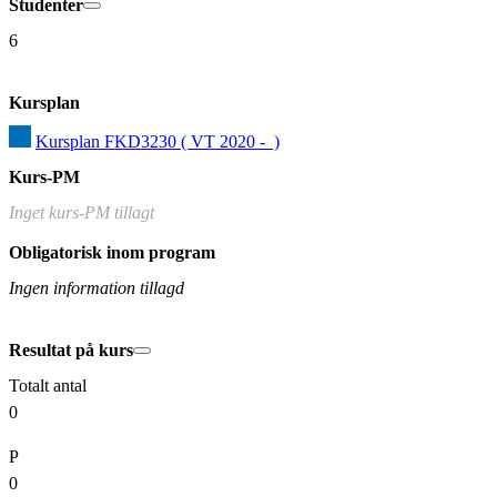
Studenter
6
Kursplan
Kursplan FKD3230 ( VT 2020 -  )
Kurs-PM
Inget kurs-PM tillagt
Obligatorisk inom program
Ingen information tillagd
Resultat på kurs
Totalt antal
0
P
0