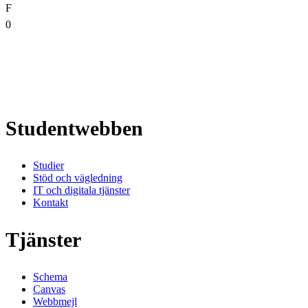
F
0
Studentwebben
Studier
Stöd och vägledning
IT och digitala tjänster
Kontakt
Tjänster
Schema
Canvas
Webbmejl