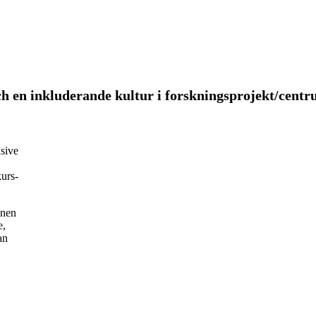
h en inkluderande kultur i forskningsprojekt/centr
usive
kurs-
onen
e,
an