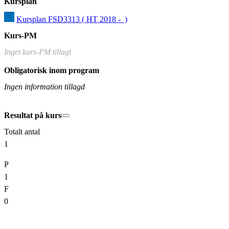
Kursplan
Kursplan FSD3313 ( HT 2018 -  )
Kurs-PM
Inget kurs-PM tillagt
Obligatorisk inom program
Ingen information tillagd
Resultat på kurs
Totalt antal
1
P
1
F
0