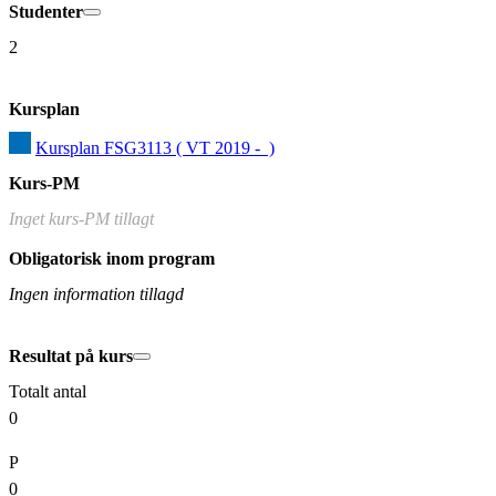
Studenter
2
Kursplan
Kursplan FSG3113 ( VT 2019 -  )
Kurs-PM
Inget kurs-PM tillagt
Obligatorisk inom program
Ingen information tillagd
Resultat på kurs
Totalt antal
0
P
0