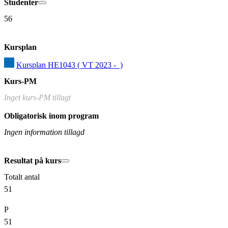
Studenter
56
Kursplan
Kursplan HE1043 ( VT 2023 -  )
Kurs-PM
Inget kurs-PM tillagt
Obligatorisk inom program
Ingen information tillagd
Resultat på kurs
Totalt antal
51
P
51