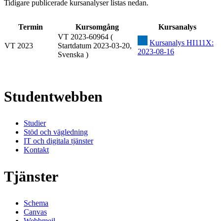
Tidigare publicerade kursanalyser listas nedan.
Termin
Kursomgång
Kursanalys
VT 2023-60964 (
Kursanalys HI111X:
VT 2023
Startdatum 2023-03-20,
2023-08-16
Svenska )
Studentwebben
Studier
Stöd och vägledning
IT och digitala tjänster
Kontakt
Tjänster
Schema
Canvas
Webbmejl