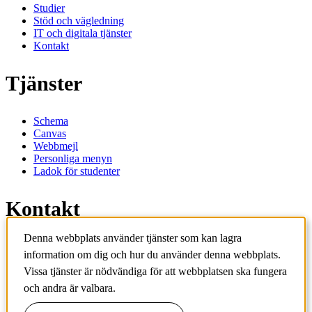
Studier
Stöd och vägledning
IT och digitala tjänster
Kontakt
Tjänster
Schema
Canvas
Webbmejl
Personliga menyn
Ladok för studenter
Kontakt
Denna webbplats använder tjänster som kan lagra
Kontakta utbildningsprogram
information om dig och hur du använder denna webbplats.
Kontakta kurs
IT-support
Vissa tjänster är nödvändiga för att webbplatsen ska fungera
KTH Entré
och andra är valbara.
KTH Biblioteket