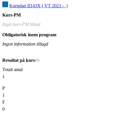
Kursplan II143X ( VT 2021 -  )
Kurs-PM
Inget kurs-PM tillagt
Obligatorisk inom program
Ingen information tillagd
Resultat på kurs
Totalt antal
1
P
1
F
0