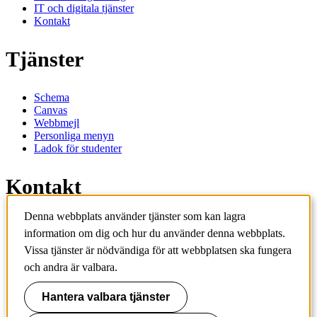
IT och digitala tjänster
Kontakt
Tjänster
Schema
Canvas
Webbmejl
Personliga menyn
Ladok för studenter
Kontakt
Denna webbplats använder tjänster som kan lagra
Kontakta utbildningsprogram
information om dig och hur du använder denna webbplats.
Kontakta kurs
IT-support
Vissa tjänster är nödvändiga för att webbplatsen ska fungera
KTH Entré
och andra är valbara.
KTH Biblioteket
Hantera valbara tjänster
KTH
100 44 Stockholm