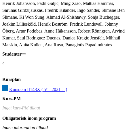
Henrik Johansson, Fadil Galjic, Ming Xiao, Mattias Hammar, 
Sarunas Girdzijauskas, Fredrik Kilander, Ingo Sander, Slimane Ben 
Slimane, Ki Won Sung, Ahmad Al-Shishtawy, Sonja Buchegger, 
Joakim Lilliesköld, Henrik Boström, Fredrik Lundevall, Johnny 
Öberg, Artur Podobas, Anne Håkansson, Robert Rönngren, Arvind 
Kumar, Saul Rodriguez Duenas, Danica Kragic Jensfelt, Mihhail 
Matskin, Anita Kullen, Ana Rusu, Panagiotis Papadimitratos
Studenter
4
Kursplan
Kursplan II143X ( VT 2021 -  )
Kurs-PM
Inget kurs-PM tillagt
Obligatorisk inom program
Ingen information tillagd