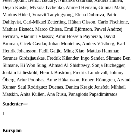
Peter Sjödin, Benoit Baudry, Niharika Gauraha, Anders Hallén, 
Dejan Kostic, Mykola Ivchenko, Ahmed Hemani, Gunnar Malm, 
Markus Hidell, Voravit Tanyingyong, Elena Dubrova, Patric 
Dahlqvist, Carl-Mikael Zetterling, Håkan Olsson, Carlo Fischione, 
Mathias Ekstedt, Marco Chiesa, Emil Björnson, Pawel Andrzej 
Herman, Vladimir Vlassov, Amir Hossein Payberah, David 
Broman, Cicek Cavdar, Johan Montelius, Anders Västberg, Karl 
Henrik Johansson, Fadil Galjic, Ming Xiao, Mattias Hammar, 
Sarunas Girdzijauskas, Fredrik Kilander, Ingo Sander, Slimane Ben 
Slimane, Ki Won Sung, Ahmad Al-Shishtawy, Sonja Buchegger, 
Joakim Lilliesköld, Henrik Boström, Fredrik Lundevall, Johnny 
Öberg, Artur Podobas, Anne Håkansson, Robert Rönngren, Arvind 
Kumar, Saul Rodriguez Duenas, Danica Kragic Jensfelt, Mihhail 
Matskin, Anita Kullen, Ana Rusu, Panagiotis Papadimitratos
Studenter
1
Kursplan