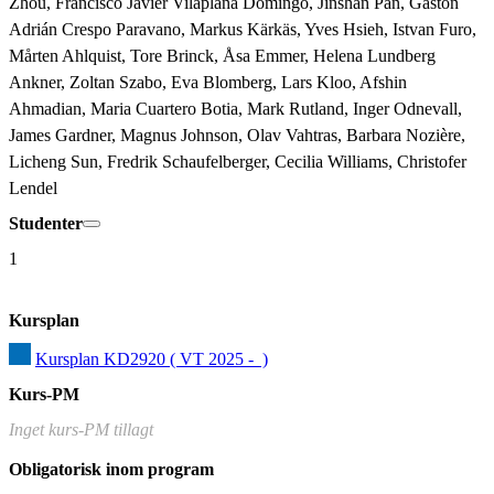
Zhou, Francisco Javier Vilaplana Domingo, Jinshan Pan, Gastón 
Adrián Crespo Paravano, Markus Kärkäs, Yves Hsieh, Istvan Furo, 
Mårten Ahlquist, Tore Brinck, Åsa Emmer, Helena Lundberg 
Ankner, Zoltan Szabo, Eva Blomberg, Lars Kloo, Afshin 
Ahmadian, Maria Cuartero Botia, Mark Rutland, Inger Odnevall, 
James Gardner, Magnus Johnson, Olav Vahtras, Barbara Nozière, 
Licheng Sun, Fredrik Schaufelberger, Cecilia Williams, Christofer 
Lendel
Studenter
1
Kursplan
Kursplan KD2920 ( VT 2025 -  )
Kurs-PM
Inget kurs-PM tillagt
Obligatorisk inom program