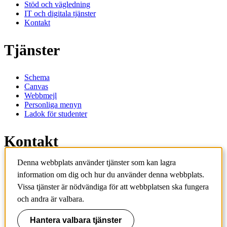
Stöd och vägledning
IT och digitala tjänster
Kontakt
Tjänster
Schema
Canvas
Webbmejl
Personliga menyn
Ladok för studenter
Kontakt
Denna webbplats använder tjänster som kan lagra
Kontakta utbildningsprogram
information om dig och hur du använder denna webbplats.
Kontakta kurs
IT-support
Vissa tjänster är nödvändiga för att webbplatsen ska fungera
KTH Entré
och andra är valbara.
KTH Biblioteket
Hantera valbara tjänster
KTH