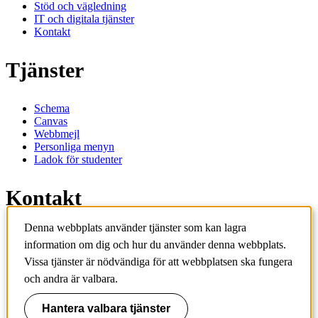
Stöd och vägledning
IT och digitala tjänster
Kontakt
Tjänster
Schema
Canvas
Webbmejl
Personliga menyn
Ladok för studenter
Kontakt
Denna webbplats använder tjänster som kan lagra
Kontakta utbildningsprogram
information om dig och hur du använder denna webbplats.
Kontakta kurs
IT-support
Vissa tjänster är nödvändiga för att webbplatsen ska fungera
KTH Entré
och andra är valbara.
KTH Biblioteket
Hantera valbara tjänster
KTH