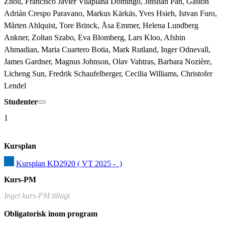
Zhou, Francisco Javier Vilaplana Domingo, Jinshan Pan, Gastón 
Adrián Crespo Paravano, Markus Kärkäs, Yves Hsieh, Istvan Furo, 
Mårten Ahlquist, Tore Brinck, Åsa Emmer, Helena Lundberg 
Ankner, Zoltan Szabo, Eva Blomberg, Lars Kloo, Afshin 
Ahmadian, Maria Cuartero Botia, Mark Rutland, Inger Odnevall, 
James Gardner, Magnus Johnson, Olav Vahtras, Barbara Nozière, 
Licheng Sun, Fredrik Schaufelberger, Cecilia Williams, Christofer 
Lendel
Studenter
1
Kursplan
Kursplan KD2920 ( VT 2025 -  )
Kurs-PM
Inget kurs-PM tillagt
Obligatorisk inom program