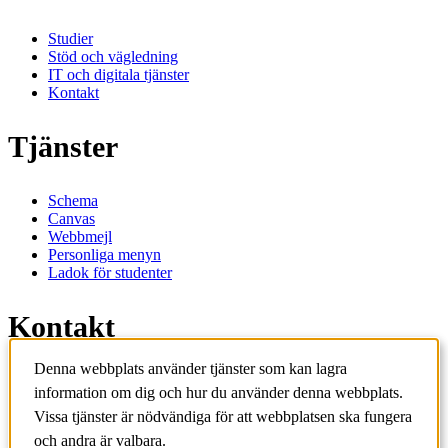
Studier
Stöd och vägledning
IT och digitala tjänster
Kontakt
Tjänster
Schema
Canvas
Webbmejl
Personliga menyn
Ladok för studenter
Kontakt
Denna webbplats använder tjänster som kan lagra
Kontakta utbildningsprogram
information om dig och hur du använder denna webbplats.
Kontakta kurs
IT-support
Vissa tjänster är nödvändiga för att webbplatsen ska fungera
KTH Entré
och andra är valbara.