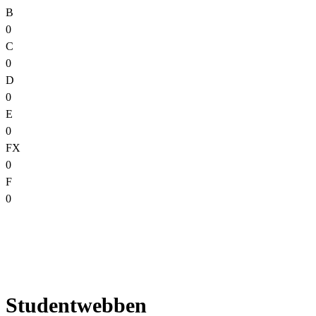
B
0
C
0
D
0
E
0
FX
0
F
0
Studentwebben