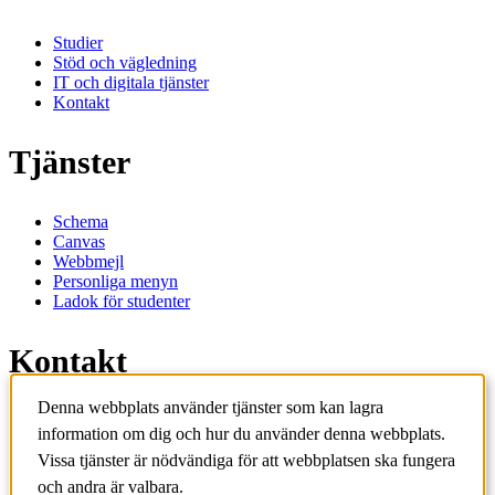
Studier
Stöd och vägledning
IT och digitala tjänster
Kontakt
Tjänster
Schema
Canvas
Webbmejl
Personliga menyn
Ladok för studenter
Kontakt
Denna webbplats använder tjänster som kan lagra
Kontakta utbildningsprogram
information om dig och hur du använder denna webbplats.
Kontakta kurs
IT-support
Vissa tjänster är nödvändiga för att webbplatsen ska fungera
KTH Entré
och andra är valbara.