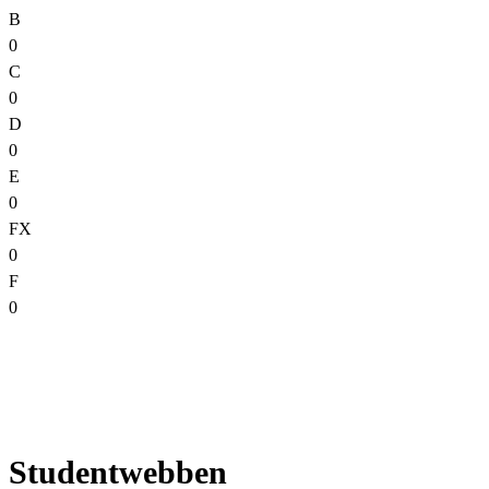
B
0
C
0
D
0
E
0
FX
0
F
0
Studentwebben