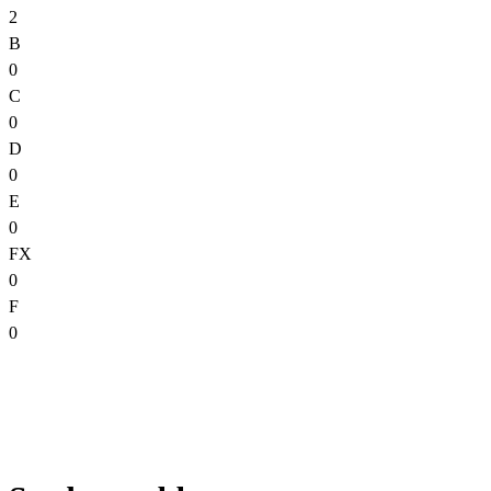
2
B
0
C
0
D
0
E
0
FX
0
F
0