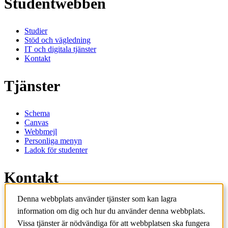
Studentwebben
Studier
Stöd och vägledning
IT och digitala tjänster
Kontakt
Tjänster
Schema
Canvas
Webbmejl
Personliga menyn
Ladok för studenter
Kontakt
Denna webbplats använder tjänster som kan lagra
Kontakta utbildningsprogram
information om dig och hur du använder denna webbplats.
Kontakta kurs
IT-support
Vissa tjänster är nödvändiga för att webbplatsen ska fungera