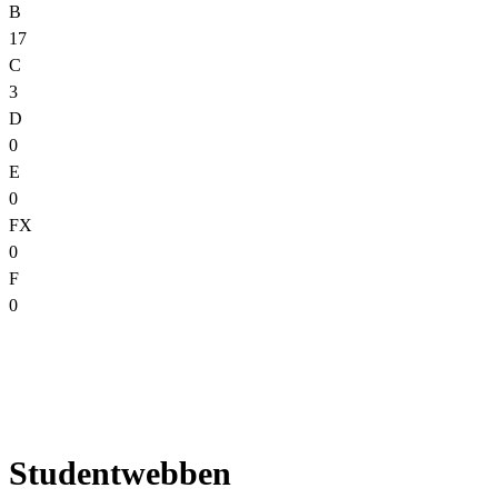
B
17
C
3
D
0
E
0
FX
0
F
0
Studentwebben