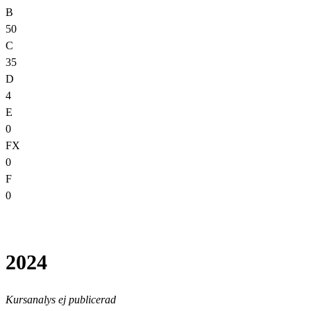
B
50
C
35
D
4
E
0
FX
0
F
0
2024
Kursanalys ej publicerad