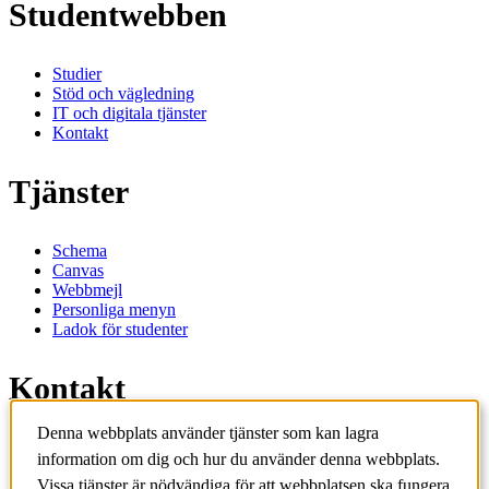
Studentwebben
Studier
Stöd och vägledning
IT och digitala tjänster
Kontakt
Tjänster
Schema
Canvas
Webbmejl
Personliga menyn
Ladok för studenter
Kontakt
Denna webbplats använder tjänster som kan lagra
Kontakta utbildningsprogram
information om dig och hur du använder denna webbplats.
Kontakta kurs
Vissa tjänster är nödvändiga för att webbplatsen ska fungera
IT-support