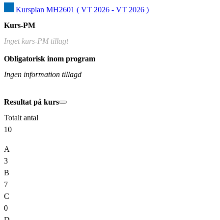
Kursplan MH2601 ( VT 2026 - VT 2026 )
Kurs-PM
Inget kurs-PM tillagt
Obligatorisk inom program
Ingen information tillagd
Resultat på kurs
Totalt antal
10
A
3
B
7
C
0
D