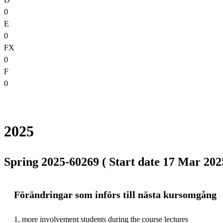
0
E
0
FX
0
F
0
2025
Spring 2025-60269 ( Start date 17 Mar 2025
Förändringar som införs till nästa kursomgång
1, more involvement students during the course lectures
