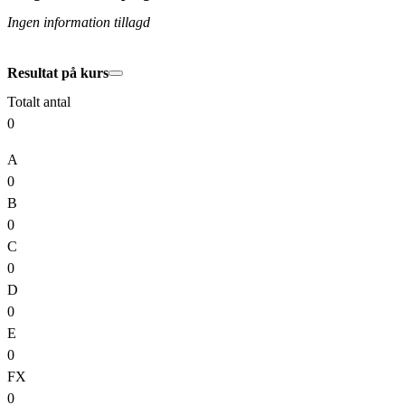
Ingen information tillagd
Resultat på kurs
Totalt antal
0
A
0
B
0
C
0
D
0
E
0
FX
0