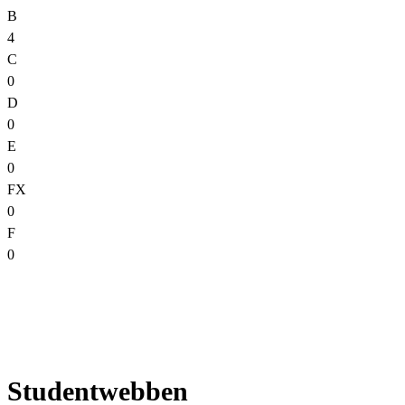
B
4
C
0
D
0
E
0
FX
0
F
0
Studentwebben