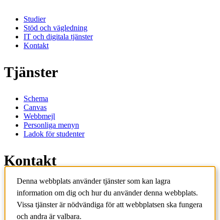
Studier
Stöd och vägledning
IT och digitala tjänster
Kontakt
Tjänster
Schema
Canvas
Webbmejl
Personliga menyn
Ladok för studenter
Kontakt
Denna webbplats använder tjänster som kan lagra
Kontakta utbildningsprogram
information om dig och hur du använder denna webbplats.
Kontakta kurs
IT-support
Vissa tjänster är nödvändiga för att webbplatsen ska fungera
KTH Entré
och andra är valbara.